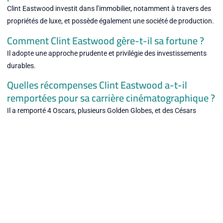
Clint Eastwood investit dans l’immobilier, notamment à travers des
propriétés de luxe, et possède également une société de production.
Comment Clint Eastwood gère-t-il sa fortune ?
Il adopte une approche prudente et privilégie des investissements
durables.
Quelles récompenses Clint Eastwood a-t-il
remportées pour sa carrière cinématographique ?
Il a remporté 4 Oscars, plusieurs Golden Globes, et des Césars
honoraires pour sa contribution au cinéma.
Rechercher
Les derniers articles
Iph