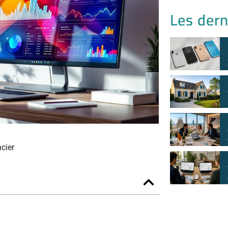
Les dern
ncier