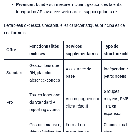
Premium
: bundle sur mesure, incluant gestion des talents,
intégration API avancée, webinars et support prioritaire
Le tableau ci-dessous récapitule les caractéristiques principales de
ces formules :
Fonctionnalités
Services
Type de
Offre
incluses
supplémentaires
structure ciblé
Gestion basique
Assistance de
Indépendants,
Standard
RH, planning,
base
petits hôtels
absence/congés
Groupes
Toutes fonctions
Accompagnement
moyens, PME,
Pro
du Standard +
client réactif
TPE en
reporting avancé
expansion
Gestion multisite,
Formation,
Chaînes multi-
dématérialisation
migration de
sites,