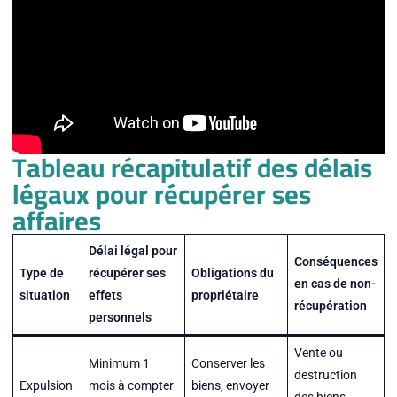
Tableau récapitulatif des délais
légaux pour récupérer ses
affaires
Délai légal pour
Conséquences
Type de
récupérer ses
Obligations du
en cas de non-
situation
effets
propriétaire
récupération
personnels
Vente ou
Minimum 1
Conserver les
destruction
Expulsion
mois à compter
biens, envoyer