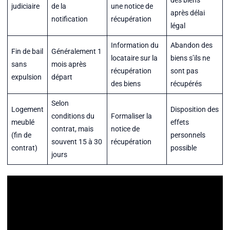
des biens
judiciaire
de la
une notice de
après délai
notification
récupération
légal
Information du
Abandon des
Fin de bail
Généralement 1
locataire sur la
biens s’ils ne
sans
mois après
récupération
sont pas
expulsion
départ
des biens
récupérés
Selon
Logement
Disposition des
conditions du
Formaliser la
meublé
effets
contrat, mais
notice de
(fin de
personnels
souvent 15 à 30
récupération
contrat)
possible
jours