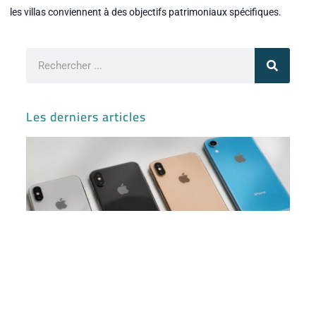
les villas conviennent à des objectifs patrimoniaux spécifiques.
Rechercher
Les derniers articles
Iph
ses
var
sor
et
co
av
l’i
Ma
ve
Lib