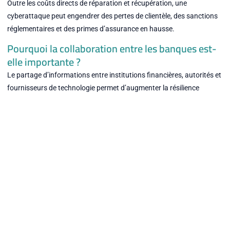
Outre les coûts directs de réparation et récupération, une
cyberattaque peut engendrer des pertes de clientèle, des sanctions
réglementaires et des primes d’assurance en hausse.
Pourquoi la collaboration entre les banques est-
elle importante ?
Le partage d’informations entre institutions financières, autorités et
fournisseurs de technologie permet d’augmenter la résilience
collective face à des cybermenaces de plus en plus sophistiquées.
Peut-on éliminer totalement les risques de
cyberattaque ?
Le risque zéro n’existe pas. Toutefois, une stratégie combinant
technologies avancées, bonnes pratiques et engagement humain
peut significativement réduire ces risques.
Rechercher