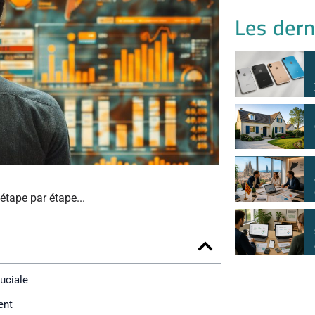
Les dern
étape par étape...
ruciale
ent