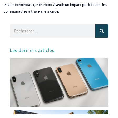
environnementaux, cherchant à avoir un impact positif dans les
communautés à travers le monde.
Rechercher
Les derniers articles
Iph
ses
var
sor
et
co
av
l’i
Ma
ve