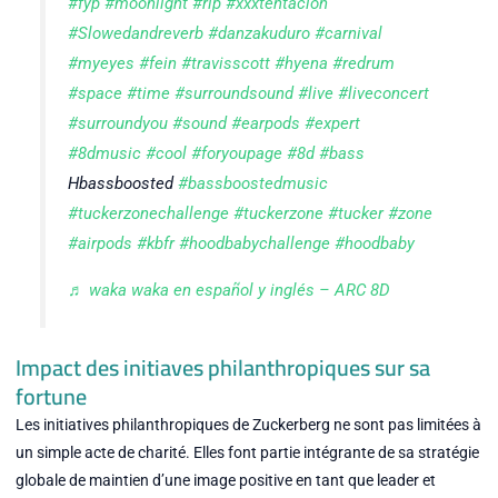
#fyp
#moonlight
#rip
#xxxtentacion
#Slowedandreverb
#danzakuduro
#carnival
#myeyes
#fein
#travisscott
#hyena
#redrum
#space
#time
#surroundsound
#live
#liveconcert
#surroundyou
#sound
#earpods
#expert
#8dmusic
#cool
#foryoupage
#8d
#bass
Hbassboosted
#bassboostedmusic
#tuckerzonechallenge
#tuckerzone
#tucker
#zone
#airpods
#kbfr
#hoodbabychallenge
#hoodbaby
♬ waka waka en español y inglés – ARC 8D
Impact des initiaves philanthropiques sur sa
fortune
Les initiatives philanthropiques de Zuckerberg ne sont pas limitées à
un simple acte de charité. Elles font partie intégrante de sa stratégie
globale de maintien d’une image positive en tant que leader et