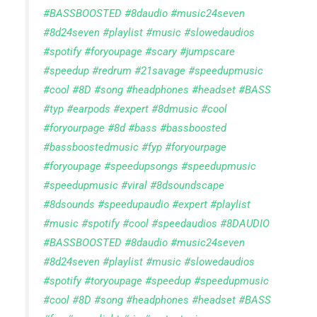
#BASSBOOSTED
#8daudio
#music24seven
#8d24seven
#playlist
#music
#slowedaudios
#spotify
#foryoupage
#scary
#jumpscare
#speedup
#redrum
#21savage
#speedupmusic
#cool
#8D
#song
#headphones
#headset
#BASS
#typ
#earpods
#expert
#8dmusic
#cool
#foryourpage
#8d
#bass
#bassboosted
#bassboostedmusic
#fyp
#foryourpage
#foryoupage
#speedupsongs
#speedupmusic
#speedupmusic
#viral
#8dsoundscape
#8dsounds
#speedupaudio
#expert
#playlist
#music
#spotify
#cool
#speedaudios
#8DAUDIO
#BASSBOOSTED
#8daudio
#music24seven
#8d24seven
#playlist
#music
#slowedaudios
#spotify
#toryoupage
#speedup
#speedupmusic
#cool
#8D
#song
#headphones
#headset
#BASS