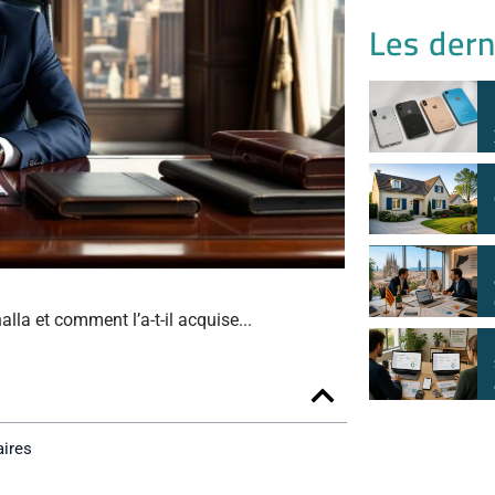
Les dern
lla et comment l’a-t-il acquise...
aires