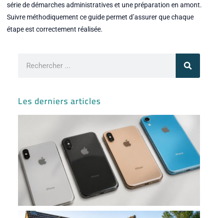
série de démarches administratives et une préparation en amont.
Suivre méthodiquement ce guide permet d’assurer que chaque
étape est correctement réalisée.
Rechercher
Les derniers articles
Iph
ses
var
sor
et
co
av
l’i
Ma