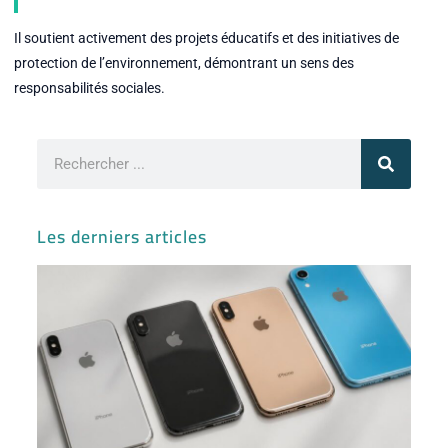
Il soutient activement des projets éducatifs et des initiatives de
protection de l’environnement, démontrant un sens des
responsabilités sociales.
Rechercher
Les derniers articles
Iph
ses
var
sor
et
co
av
l’i