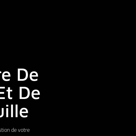
re De
Et De
ille
stion de votre